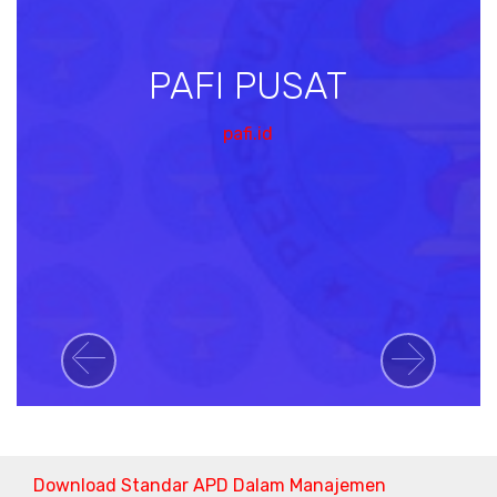
PAFI PUSAT
pafi.id
Previous
Next
Download Standar APD Dalam Manajemen