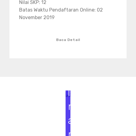
Nilai SKP: 12
Batas Waktu Pendaftaran Online: 02
November 2019
Baca Detail
S
e
m
i
n
a
r