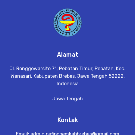
a
il
Alamat
Jl. Ronggowarsito 71, Pebatan Timur, Pebatan, Kec.
Wanasari, Kabupaten Brebes, Jawa Tengah 52222,
Indonesia
Jawa Tengah
Kontak
Email:
admin.pafipcpemkabbrebes@gmail.com